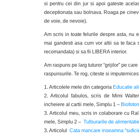
si pentru cei din jur si apoi gateste acela
deceptionata sau bolnava. Roaga pe cineva s
de voie, de nevoie).
Am scris in toate felurile despre asta, nu e
mai gandesti asa cum vor altii sa te faca sa
recomandata) si sa fii LIBERA interior.
Am raspuns pe larg tuturor “grijilor” pe care 
raspunsurile. Te rog, citeste si imputernices
1. Articolele mele din categoria
Educatie al
2. Articolul fabulos, scris de Mimi Walte
incheiere al cartii mele, Simplu 1 –
Biofotoni
3. Articolul meu, scris in colaborare cu Ra
mele, Simplu 2 –
Tulburarile de alimentatie
3. Articolul
Cata mancare inseamna “sufici