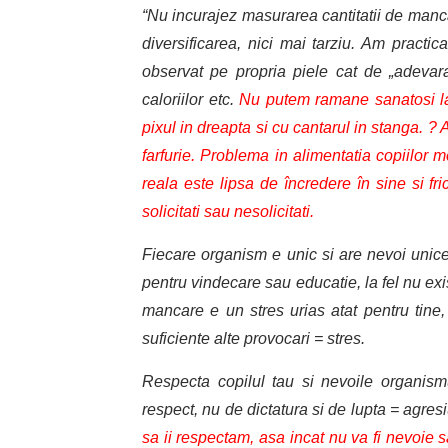
“Nu incurajez masurarea cantitatii de manca
diversificarea, nici mai tarziu. Am practi
observat pe propria piele cat de „adevarat
caloriilor etc.
Nu putem ramane sanatosi l
pixul in dreapta si cu cantarul in stanga. ?
farfurie. Problema in alimentatia copiilor 
reala este lipsa de încredere în sine si f
solicitati sau nesolicitati.
Fiecare organism e unic si are nevoi unice 
pentru vindecare sau educatie, la fel nu exi
mancare e un stres urias atat pentru tine,
suficiente alte provocari = stres.
Respecta copilul tau si nevoile organism
respect, nu de dictatura si de lupta = agres
sa ii respectam, asa incat nu va fi nevoie