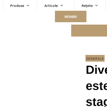
Produse
Articole
Rețete
MEMBRI
GENERALE
Div
est
sta