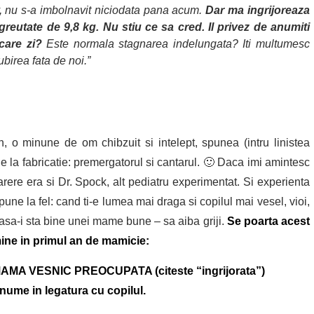
v, nu s-a imbolnavit niciodata pana acum.
Dar ma ingrijoreaza
greutate de 9,8 kg. Nu stiu ce sa cred. Il privez de anumiti
care zi?
Este normala stagnarea indelungata? Iti multumesc
birea fata de noi.”
 o minune de om chibzuit si intelept, spunea (intru linistea
de la fabricatie: premergatorul si cantarul. 🙂 Daca imi amintesc
rere era si Dr. Spock, alt pediatru experimentat. Si experienta
ne la fel: cand ti-e lumea mai draga si copilul mai vesel, vioi,
a asa-i sta bine unei mame bune – sa aiba griji.
Se poarta acest
mine in primul an de mamicie:
A VESNIC PREOCUPATA (citeste “ingrijorata”)
nume in legatura cu copilul.