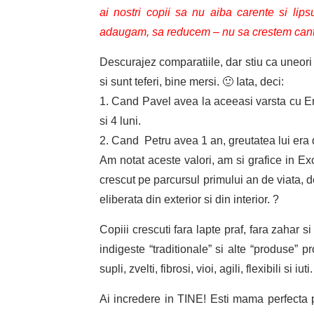
ai nostri copii sa nu aiba carente si li
adaugam, sa reducem – nu sa crestem cantit
Descurajez comparatiile, dar stiu ca uneori 
si sunt teferi, bine mersi. 🙂 Iata, deci:
1. Cand Pavel avea la aceeasi varsta cu Eri
si 4 luni.
2. Cand Petru avea 1 an, greutatea lui era 
Am notat aceste valori, am si grafice in Exc
crescut pe parcursul primului an de viata, d
eliberata din exterior si din interior. ?
Copiii crescuti fara lapte praf, fara zahar s
indigeste “traditionale” si alte “produse” p
supli, zvelti, fibrosi, vioi, agili, flexibili si iuti.
Ai incredere in TINE! Esti mama perfecta 