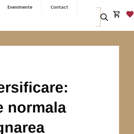
Evenimente
Contact
ersificare:
e normala
gnarea