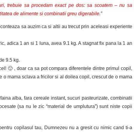
psuri, trebuie sa procedam exact pe dos: sa scoatem – nu sa
atea de alimente si combinatii greu digerabile
.”
conteaza sa auzim ca si altii au trecut prin aceleasi experiente
c, adica 1 an si 1 luna, avea 9.1 kg. A stagnat fix pana la 1 an
de 9.5 kg.
el! 🙂 , doar ca sa pot compara diferentele dintre primul copil,
e o mama sclava a fricilor si al doilea copil, crescut de o mama
i faina alba, fara cereale instant, sucuri pasteurizate, combinatii
rocesate (sa nu le zic “material de umplutura”) sunt niste copii
pentru copilasul tau, Dumnezeu nu a gresit cu nimic cand ti-a