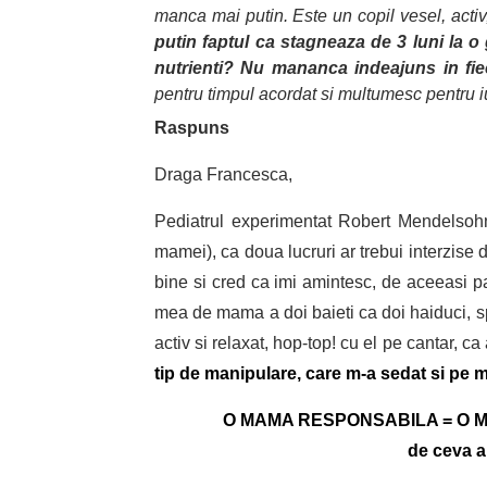
manca mai putin. Este un copil vesel, acti
putin faptul ca stagneaza de 3 luni la o 
nutrienti? Nu mananca indeajuns in fie
pentru timpul acordat si multumesc pentru iu
Raspuns
Draga Francesca,
Pediatrul experimentat Robert Mendelsohn,
mamei), ca doua lucruri ar trebui interzise 
bine si cred ca imi amintesc, de aceeasi pa
mea de mama a doi baieti ca doi haiduci, spu
activ si relaxat, hop-top! cu el pe cantar, c
tip de manipulare, care m-a sedat si pe 
O MAMA RESPONSABILA = O MAM
de ceva a