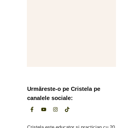
Urmăreste-o pe
Cristela
pe
canalele sociale:
Cristela este educator și practician cu 20