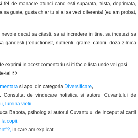
si fel de manacre atunci cand esti suparata, trista, deprimata,
a guste, gusta chiar tu si ai sa vezi diferenta! (eu am probat,
 nevoie decat sa citesti, sa ai incredere in tine, sa incetezi sa
 gandesti (reductionist, nutrienti, grame, calorii, doza zilnica
le exprimi in acest comentariu si iti fac o lista unde vei gasi
te-te! 🙂
imentara
si apoi din categoria
Diversificare
,
r, Consultat de vindecare holistica si autorul Cuvantului de
i, lumina vietii
.
luca Babota, psiholog si autorul Cuvantului de inceput al cartii
 la copii.
ent”?,
in care am explicat: