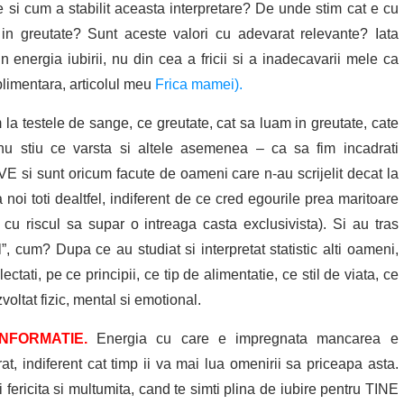
si cum a stabilit aceasta interpretare? De unde stim cat e cu
n greutate? Sunt aceste valori cu adevarat relevante? Iata
n energia iubirii, nu din cea a fricii si a inadecavarii mele ca
limentara, articolul meu
Frica mamei).
 la testele de sange, ce greutate, cat sa luam in greutate, cate
nu stiu ce varsta si altele asemenea – ca sa fim incadrati
si sunt oricum facute de oameni care n-au scrijelit decat la
noi toti dealtfel, indiferent de ce cred egourile prea maritoare
cu riscul sa supar o intreaga casta exclusivista). Si au tras
”, cum? Dupa ce au studiat si interpretat statistic alti oameni,
ati, pe ce principii, ce tip de alimentatie, ce stil de viata, ce
zvoltat fizic, mental si emotional.
 INFORMATIE.
Energia cu care e impregnata mancarea e
 indiferent cat timp ii va mai lua omenirii sa priceapa asta.
ericita si multumita, cand te simti plina de iubire pentru TINE