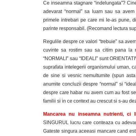
Ce inseamna stagnare “indelungata”? Cine 
adevarat “normal” sa luam sau sa avem i
primele intrebari pe care mi le-as pune, di
parinte responsabil. (Recomand lectura sup
Regulile despre ce valori “trebuie” sa avem
cuvinte sa rostim sau sa citim pana la 
“NORMALI” sau “IDEALI” sunt ORIENTATIVE 
suprafata intelegerii organismului uman, ca 
de sine si vesnic nemultumite (spun asta 
anumite concluzii despre “normal” si “ideal
despre care habar nu avem cum au fost select
familii si in ce context au crescut si s-au de
Mancarea nu inseamna nutrienti, ci
SINGURUL lucru care conteaza cu adevarat,
Gateste singura aceeasi mancare cand esti f