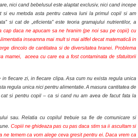
re, nici cand bebelusul este alaptat exclusiv, nici cand incepe
cat si eu metoda asta pentru cateva luni la primul copil si am
a” si cat de „eficienta” este teoria gramajului nutrientilor, a
a cap daca ne apucam sa ne hranim (pe noi sau pe copii) cu
 Alimentatia inseamna mai mult si mai altfel decat matematică in
merge dincolo de cantitatea si de diversitatea hranei. Problema
rica mamei, aceea cu care ea a fost contaminata de sfatuitorii
in fiecare zi, in fiecare clipa. Asa cum nu exista regula unica
sta regula unica nici pentru alimentatie. A masura cantitatea de
 cat si pentru copil – ca si cand nu am avea de facut fata la
ului sau. Relatia cu copilul trebuie sa fie de comunicare si
iune.
Copiii ne ghideaza pas cu pas daca stim sa ii ascultam si
 sa ne temem ca vom alege ceva gresit pentru ei. Daca vrem ca