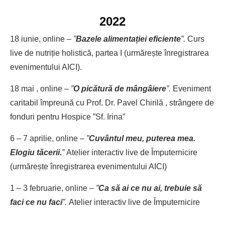
2022
18 iunie, online –
”
Bazele alimentației eficiente
”.
Curs
live de nutriție holistică, partea I (urmărește înregistrarea
evenimentului AICI).
18 mai , online –
”
O picătură de mângâiere
”.
Eveniment
caritabil împreună cu Prof. Dr. Pavel Chirilă , strângere de
fonduri pentru Hospice ”Sf. Irina”
6 – 7 aprilie, online –
”
Cuvântul meu, puterea mea.
Elogiu tăcerii.
”
Atelier interactiv live de Împuternicire
(urmărește înregistrarea evenimentului AICI)
1 – 3 februarie, online –
”
Ca să ai ce nu ai, trebuie să
faci ce nu faci
”.
Atelier interactiv live de Împuternicire