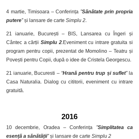
4 martie, Timisoara – Conferința
”
Sănătate prin propria
putere
”
și lansare de carte
Simplu 2
.
21 ianuarie, București – BIS, Lansarea cu Îngeri și
Cântec a cărții
Simplu 2
.
Eveniment cu intrare gratuita si
program pentru copii, prezentat de Momolino – Teatru și
Povești pentru Copii, după o idee de Cristela Georgescu.
21 ianuarie, Bucuresti
– “
Hrană pentru trup și suflet
”
la
Casa Naturalia. Dialog cu cititorii, eveniment cu intrare
gratuită.
2016
10 decembrie, Oradea – Conferința
”
Simplitatea ca
esență a sănătății
”
și lansare de carte
Simplu 2