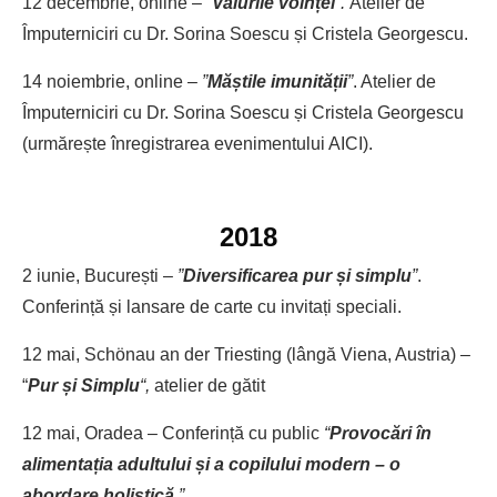
12 decembrie, online –
“
Valurile voinței
“.
Atelier de
Împuterniciri cu Dr. Sorina Soescu și Cristela Georgescu.
14 noiembrie, online –
”
Măștile imunității
”
. Atelier de
Împuterniciri cu Dr. Sorina Soescu și Cristela Georgescu
(urmărește înregistrarea evenimentului AICI).
2018
2 iunie, București –
”
Diversificarea pur și simplu
”
.
Conferință și lansare de carte cu invitați speciali.
12 mai, Schönau an der Triesting (lângă Viena, Austria) –
“
Pur și Simplu
“,
atelier de gătit
12 mai, Oradea – Conferință cu public
“
Provocări în
alimentația adultului și a copilului modern – o
abordare holistică.
”