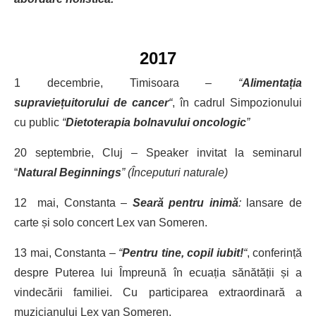
2017
1 decembrie, Timisoara –
“
Alimentația
supraviețuitorului de cancer
“
, în cadrul Simpozionului
cu public
“
Dietoterapia bolnavului oncologic
”
20 septembrie, Cluj – Speaker invitat la seminarul
“
Natural Beginnings
” (Începuturi naturale)
12 mai, Constanta –
Seară pentru inimă
:
lansare de
carte și solo concert Lex van Someren.
13 mai, Constanta –
“
Pentru tine, copil iubit!
“
, conferință
despre Puterea lui Împreună în ecuația sănătății și a
vindecării familiei. Cu participarea extraordinară a
muzicianului Lex van Someren.