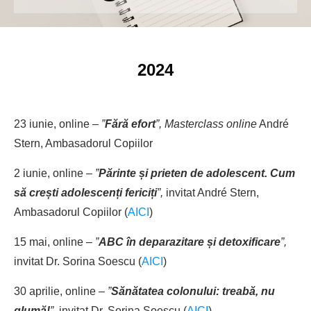
2024
23 iunie, online –
”
Fără efort
”, Masterclass online
André
Stern, Ambasadorul Copiilor
2 iunie, online –
”
Părinte și prieten de adolescent. Cum
să crești adolescenți fericiți
”,
invitat André Stern,
Ambasadorul Copiilor (
AICI
)
15 mai, online –
”
ABC în deparazitare și detoxificare
”,
invitat Dr. Sorina Soescu (
AICI
)
30 aprilie, online –
”
Sănătatea colonului: treabă, nu
glumă!
”,
invitat Dr. Sorina Soescu (
AICI
)