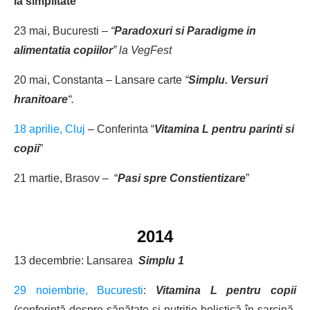
la simplitate
”
23 mai, Bucuresti –
“
Paradoxuri si Paradigme in
alimentatia copiilor
” la VegFest
20 mai, Constanta – Lansare carte
“
Simplu. Versuri
hranitoare
“.
18 aprilie, Cluj
– Conferinta “
Vitamina L pentru parinti si
copii
”
21 martie, Brasov – “
Pasi spre Constientizare
”
2014
13 decembrie: Lansarea
Simplu 1
29 noiembrie, Bucuresti
:
Vitamina L pentru copii
(conferință despre sănătate și nutriție holistică în sarcină,