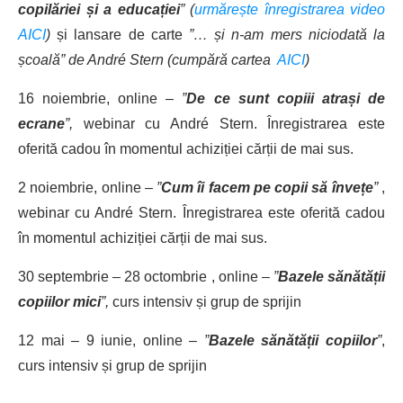
copilăriei și a educației
” (
urmărește înregistrarea video
AICI
)
și lansare de carte
”… și n-am mers niciodată la
școală”
de André Stern (cumpără cartea
AICI
)
16 noiembrie, online –
”
De ce sunt copiii atrași de
ecrane
”,
webinar cu André Stern. Înregistrarea este
oferită cadou în momentul achiziției cărții de mai sus.
2 noiembrie, online –
”
Cum îi facem pe copii să învețe
”
,
webinar cu André Stern. Înregistrarea este oferită cadou
în momentul achiziției cărții de mai sus.
30 septembrie – 28 octombrie , online
–
”
Bazele sănătății
copiilor mici
”,
curs intensiv și grup de sprijin
12 mai – 9 iunie, online –
”
Bazele sănătății copiilor
”
,
curs intensiv și grup de sprijin