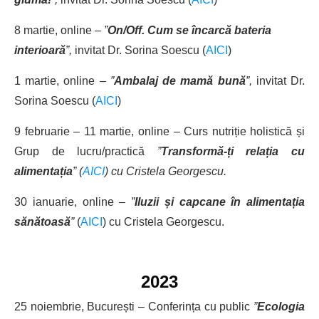
8 martie, online –
”
On/Off. Cum se încarcă bateria
interioară
”,
invitat Dr. Sorina Soescu (
AICI
)
1 martie, online
–
”
Ambalaj de mamă bună
”,
invitat Dr.
Sorina Soescu (
AICI
)
9 februarie – 11 martie, online
–
Curs nutriție holistică și
Grup de lucru/practică
”
Transformă-ți relația cu
alimentația
” (
AICI
) cu Cristela Georgescu.
30 ianuarie, online –
”
Iluzii și capcane în alimentația
sănătoasă
”
(
AICI
) cu Cristela Georgescu.
2023
25 noiembrie, București – Conferința cu public
”
Ecologia