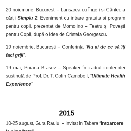
20 noiembrie, București – Lansarea cu Îngeri și Cântec a
cărții
Simplu 2
.
Eveniment cu intrare gratuita si program
pentru copii, prezentat de Momolino – Teatru și Povești
pentru Copii, după o idee de Cristela Georgescu.
19 noiembrie, București – Conferința
”
Nu ai de ce să îți
faci griji
”
.
19 mai, Poiana Brasov – Speaker în cadrul conferinței
susținută de Prof. Dr. T. Colin Campbell,
“
Ultimate Health
Experience
“
2015
10-25 august, Gura Raului – Invitat in Tabara “
Intoarcere