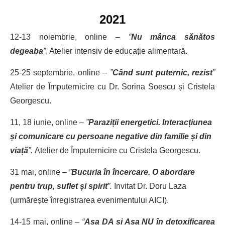
2021
12-13 noiembrie, online –
”
Nu mânca sănătos
degeaba
”
, Atelier intensiv de educație alimentară.
25-25 septembrie, online –
”
Când sunt puternic, rezist
”
Atelier de Împuternicire cu Dr. Sorina Soescu și Cristela
Georgescu.
11, 18 iunie, online –
”
Paraziții energetici. Interacțiunea
și comunicare cu persoane negative din familie și din
viață
”.
Atelier de Împuternicire cu Cristela Georgescu.
31 mai, online –
”
Bucuria în încercare. O abordare
pentru trup, suflet și spirit
”.
Invitat Dr. Doru Laza
(urmărește înregistrarea evenimentului AICI).
14-15 mai, online –
“
Așa DA și Așa NU în detoxificarea