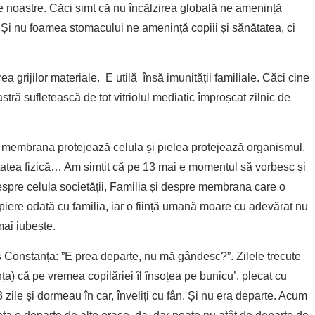
e noastre. Căci simt că nu încălzirea globală ne amenință
r. Și nu foamea stomacului ne amenință copiii și sănătatea, ci
ea grijilor materiale. E utilă însă imunității familiale. Căci cine
tră sufletească de tot vitriolul mediatic împroșcat zilnic de
m membrana protejează celula și pielea protejează organismul.
tatea fizică… Am simțit că pe 13 mai e momentul să vorbesc și
espre celula societății, Familia și despre membrana care o
 piere odată cu familia, iar o ființă umană moare cu adevărat nu
mai iubește.
s Constanța: ”E prea departe, nu mă gândesc?”. Zilele trecute
ța) că pe vremea copilăriei îl însoțea pe bunicu’, plecat cu
 zile și dormeau în car, înveliți cu fân. Și nu era departe. Acum