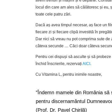
avem trenuri și mașini și e departe. Consta
locul din care am ales să călătoresc și eu, ș
toate cele patru zări.
Dacă aș avea timpul necesar, aș face un fi
fiecare zi și fiecare clipă investită în pregă
Dar nici să vreau nu pot comprima sute de zi
câteva secunde … Căci doar câteva secund
Pentru cei dispuși să asculte și să probeze 
închid înscrierile, rezervați
AICI.
Cu Vitamina L, pentru inimile noastre,
”Îndemn mamele din România să 
pentru discernamântul Dumneavoa
(Prof. Dr. Pavel Chirilă)