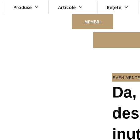
Produse
Articole
Rețete
MEMBRI
EVENIMENTE
Da,
des
inut