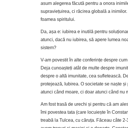
asum alegerea făcută pentru a onora inimil
supraviețuirea, ci răcirea globală a inimilo
foamea spiritului.
Da, așa e: iubirea e inutilă pentru soluționar
atunci, dacă nu iubirea, să apere lumea noas
sistem?
V-am povestit în alte conferințe despre cu
Deja cunoașteți atât de multe despre imuni
despre o altă imunitate, cea sufletească. D
protejează, Iubirea. O societate se naște și
atunci când moare, ci doar atunci când nu 
Am fost trasă de urechi și pentru că am ale
îmi povestea tata (care locuiește în Constan
treabă la Tulcea, cu căruța. Făceau câte 2-3