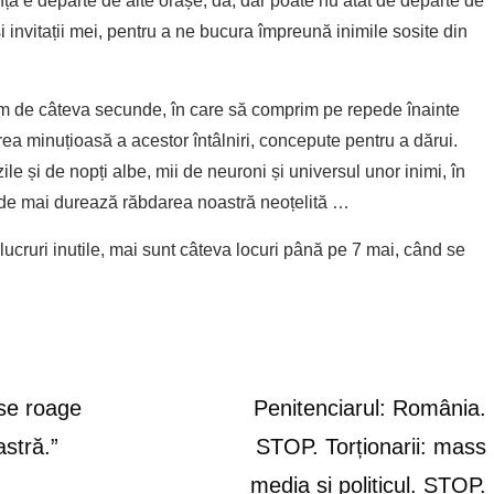
nța e departe de alte orașe, da, dar poate nu atât de departe de
i invitații mei, pentru a ne bucura împreună inimile sosite din
lm de câteva secunde, în care să comprim pe repede înainte
tirea minuțioasă a acestor întâlniri, concepute pentru a dărui.
le și de nopți albe, mii de neuroni și universul unor inimi, în
e mai durează răbdarea noastră neoțelită …
lucruri inutile, mai sunt câteva locuri până pe 7 mai, când se
se roage
Penitenciarul: România.
stră.”
STOP. Torționarii: mass
media și politicul. STOP.