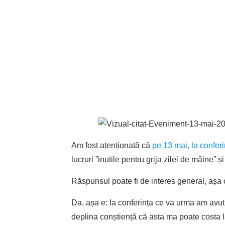
Am fost atenționată că
pe 13 mai, la confer
lucruri ”inutile pentru grija zilei de mâine
Răspunsul poate fi de interes general, așa c
Da, așa e: la conferința ce va urma am avut 
deplina conștiență că asta ma poate costa la 