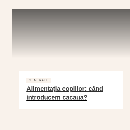
GENERALE
Alimentația copiilor: când
introducem cacaua?