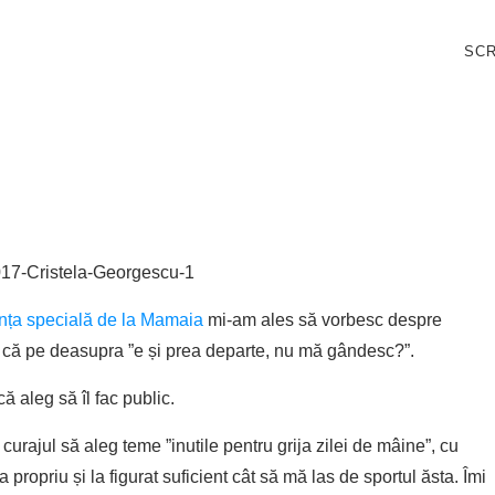
SCR
ința specială de la Mamaia
mi-am ales să vorbesc despre
” și că pe deasupra ”e și prea departe, nu mă gândesc?”.
ă aleg să îl fac public.
curajul să aleg teme ”inutile pentru grija zilei de mâine”, cu
propriu și la figurat suficient cât să mă las de sportul ăsta. Îmi