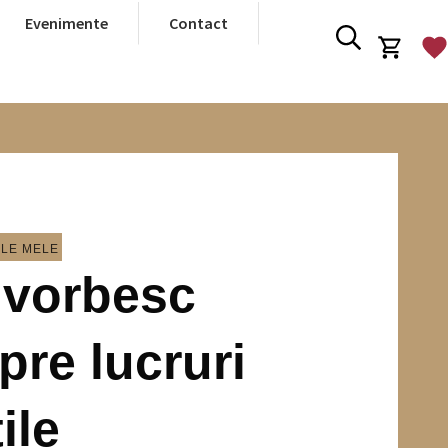
Evenimente
Contact
LE MELE
 vorbesc
pre lucruri
ile