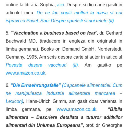
online la libraria Sophia,
aici
. Despre si din carte gasiti in
articolul meu:
De ce fac copiii mofturi la masa si noi
ispravi cu Pavel. Sau: Despre oprelisti si noi retete (II)
5.
“Vaccination a business based on fear
“, dr. Gerhard
Buchwald MD, (traducere in engleza din originalul in
limba germana), Books on Demand GmbH, Norderstedt,
Germany, 1995. Am scris despre carte si autor in articolul
Poveste despre vaccinuri (II)
.
Am gasit-o pe
www.amazon.co.uk
.
6.
“Die Ernaehrungsfalle”
(Capcanele alimentatiei. Cum
ne manipuleaza industria alimentara mancarea –
Lexicon)
,
Hans-Ulrich Grimm, am gasit doar varianta in
limba germana, pe
www.amazon.co.uk
.
“Biblia
alimentara – Descriere detaliata a tuturor aditivilor
alimentari din Uniunea Europeana”
, prof. dr. Gheorghe