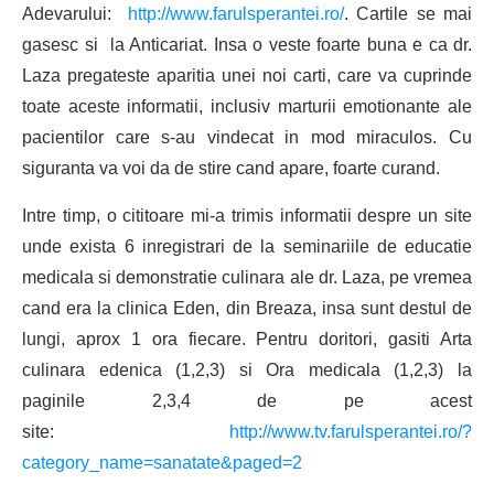
Adevarului:
http://www.farulsperantei.ro/
. Cartile se mai
gasesc si la Anticariat. Insa o veste foarte buna e ca dr.
Laza pregateste aparitia unei noi carti, care va cuprinde
toate aceste informatii, inclusiv marturii emotionante ale
pacientilor care s-au vindecat in mod miraculos. Cu
siguranta va voi da de stire cand apare, foarte curand.
Intre timp, o cititoare mi-a trimis informatii despre un site
unde exista 6 inregistrari de la seminariile de educatie
medicala si demonstratie culinara ale dr. Laza, pe vremea
cand era la clinica Eden, din Breaza, insa sunt destul de
lungi, aprox 1 ora fiecare. Pentru doritori, gasiti Arta
culinara edenica (1,2,3) si Ora medicala (1,2,3) la
paginile 2,3,4 de pe acest
site:
http://www.tv.farulsperantei.ro/?
category_name=sanatate&paged=2