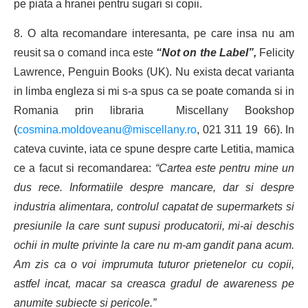
pe piata a hranei pentru sugari si copii.
8. O alta recomandare interesanta, pe care insa nu am
reusit sa o comand inca este
“Not on the Label”,
Felicity
Lawrence, Penguin Books (UK). Nu exista decat varianta
in limba engleza si mi s-a spus ca se poate comanda si in
Romania prin libraria Miscellany Bookshop
(
cosmina.moldoveanu@miscellany.ro
, 021 311 19 66). In
cateva cuvinte, iata ce spune despre carte Letitia, mamica
ce a facut si recomandarea:
“Cartea este pentru mine un
dus rece. Informatiile despre mancare, dar si despre
industria alimentara, controlul capatat de supermarkets si
presiunile la care sunt supusi producatorii, mi-ai deschis
ochii in multe privinte la care nu m-am gandit pana acum.
Am zis ca o voi imprumuta tuturor prietenelor cu copii,
astfel incat, macar sa creasca gradul de awareness pe
anumite subiecte si pericole.”