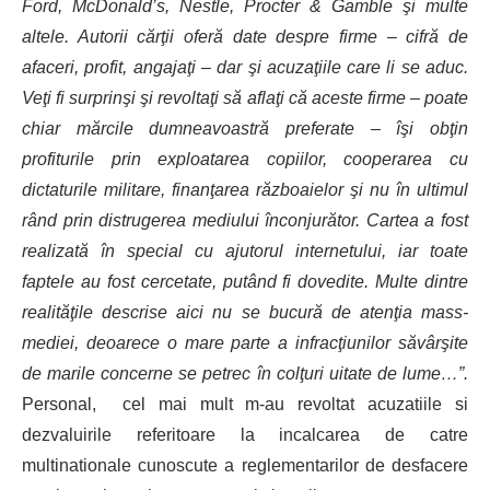
Ford, McDonald’s, Nestle, Procter & Gamble şi multe
altele. Autorii cărţii oferă date despre firme – cifră de
afaceri, profit, angajaţi – dar şi acuzaţiile care li se aduc.
Veţi fi surprinşi şi revoltaţi să aflaţi că aceste firme – poate
chiar mărcile dumneavoastră preferate – îşi obţin
profiturile prin exploatarea copiilor, cooperarea cu
dictaturile militare, finanţarea războaielor şi nu în ultimul
rând prin distrugerea mediului înconjurător. Cartea a fost
realizată în special cu ajutorul internetului, iar toate
faptele au fost cercetate, putând fi dovedite. Multe dintre
realităţile descrise aici nu se bucură de atenţia mass-
mediei, deoarece o mare parte a infracţiunilor săvârşite
de marile concerne se petrec în colţuri uitate de lume…”.
Personal, cel mai mult m-au revoltat acuzatiile si
dezvaluirile referitoare la incalcarea de catre
multinationale cunoscute a reglementarilor de desfacere