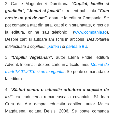
2. Cartile Magdalenei Dumitrana:
“
Copilul, familia si
gradinita”,
“Jocuri si jucarii”
si recent publicata
“Cum
creste un pui de om”,
aparute la editura Compania. Se
pot comanda atat din tara, cat si din strainatate, direct de
la editura, online sau telefonic (
www.compania.ro
).
Despre carti si autoare am scris in articolul
Dezvoltarea
intelectuala a copilului,
partea I
si
partea a II a
.
3. “
Copilul Vegetarian”
, autor Elena Pridie, editura
Advent. Informatii despre carte in articolul meu
Meniul de
marti 18.01.2010 si un margaritar
. Se poate comanada de
la editura.
4.
“Sfaturi pentru o educatie ortodoxa a copiiilor de
azi”
, cu traducerea romaneasca a cuvantului Sf. Ioan
Gura de Aur despre educatia copiilor; autor Maica
Magdalena, editura Deisis, 2006. Se poate comanda