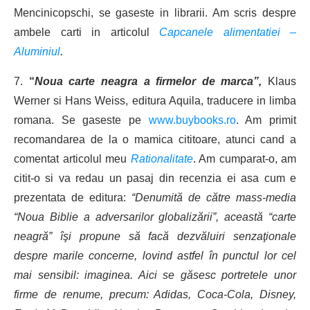
Mencinicopschi, se gaseste in librarii. Am scris despre
ambele carti in articolul
Capcanele alimentatiei –
Aluminiul
.
7.
“
Noua carte neagra a firmelor de marca”,
Klaus
Werner si Hans Weiss, editura Aquila, traducere in limba
romana. Se gaseste pe
www.buybooks.ro
. Am primit
recomandarea de la o mamica cititoare, atunci cand a
comentat articolul meu
Rationalitate
. Am cumparat-o, am
citit-o si va redau un pasaj din recenzia ei asa cum e
prezentata de editura:
“Denumită de către mass-media
“Noua Biblie a adversarilor globalizării”, această “carte
neagră” îşi propune să facă dezvăluiri senzaţionale
despre marile concerne, lovind astfel în punctul lor cel
mai sensibil: imaginea. Aici se găsesc portretele unor
firme de renume, precum: Adidas, Coca-Cola, Disney,