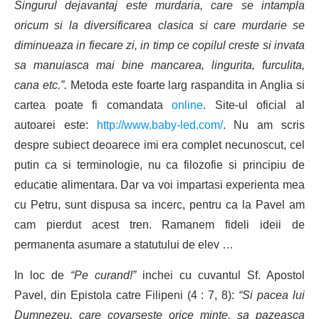
Singurul dejavantaj este murdaria, care se intampla
oricum si la diversificarea clasica si care murdarie se
diminueaza in fiecare zi, in timp ce copilul creste si invata
sa manuiasca mai bine mancarea, lingurita, furculita,
cana etc.”.
Metoda este foarte larg raspandita in Anglia si
cartea poate fi comandata
online
. Site-ul oficial al
autoarei este:
http://www.baby-led.com/
. Nu am scris
despre subiect deoarece imi era complet necunoscut, cel
putin ca si terminologie, nu ca filozofie si principiu de
educatie alimentara. Dar va voi impartasi experienta mea
cu Petru, sunt dispusa sa incerc, pentru ca la Pavel am
cam pierdut acest tren. Ramanem fideli ideii de
permanenta asumare a statutului de elev …
In loc de
“Pe curand!”
inchei cu cuvantul Sf. Apostol
Pavel, din Epistola catre Filipeni (4 : 7, 8):
“Si pacea lui
Dumnezeu, care covarseste orice minte, sa pazeasca