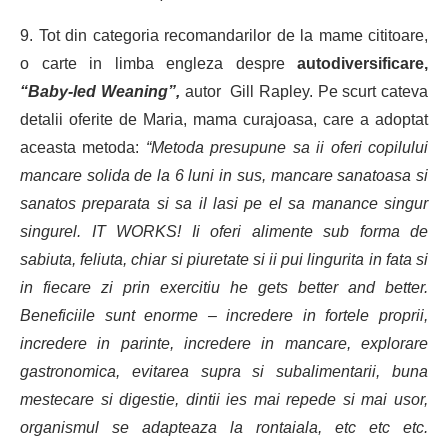
9.
Tot din categoria recomandarilor de la mame cititoare,
o carte in limba engleza despre
autodiversificare,
“Baby-led Weaning”,
autor Gill Rapley. Pe scurt cateva
detalii oferite de Maria, mama curajoasa, care a adoptat
aceasta metoda:
“Metoda presupune sa ii oferi copilului
mancare solida de la 6 luni in sus, mancare sanatoasa si
sanatos preparata si sa il lasi pe el sa manance singur
singurel. IT WORKS! Ii oferi alimente sub forma de
sabiuta, feliuta, chiar si piuretate si ii pui lingurita in fata si
in fiecare zi prin exercitiu he gets better and better.
Beneficiile sunt enorme – incredere in fortele proprii,
incredere in parinte, incredere in mancare, explorare
gastronomica, evitarea supra si subalimentarii, buna
mestecare si digestie, dintii ies mai repede si mai usor,
organismul se adapteaza la rontaiala, etc etc etc.