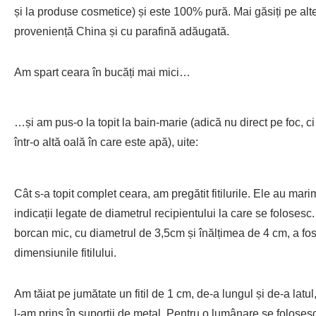
și la produse cosmetice) și este 100% pură. Mai găsiți pe alte 
proveniență China și cu parafină adăugată.
Am spart ceara în bucăți mai mici…
…și am pus-o la topit la bain-marie (adică nu direct pe foc, c
într-o altă oală în care este apă), uite:
Cât s-a topit complet ceara, am pregătit fitilurile. Ele au marim
indicații legate de diametrul recipientului la care se folosesc
borcan mic, cu diametrul de 3,5cm și înălțimea de 4 cm, a fos
dimensiunile fitilului.
Am tăiat pe jumătate un fitil de 1 cm, de-a lungul și de-a lat
l-am prins în suporții de metal. Pentru o lumânare se folosesc 