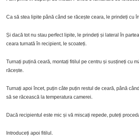
Ca să stea lipite până când se răcește ceara, le prindeți cu î
Și dacă tot nu stau perfect lipite, le prindeți și lateral în part
ceara turnată în recipient, le scoateți.
Turnați puțină ceară, montați fitilul pe centru și susțineți c
răcește.
Turnați apoi încet, puțin câte puțin restul de ceară, până cân
să se răcească la temperatura camerei.
Dacă recipientul este mic și vă miscați repede, puteți proceda 
Introduceți apoi fitilul.