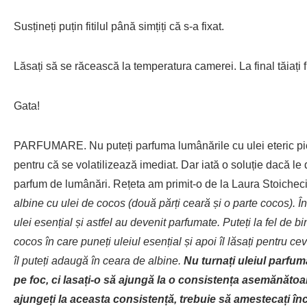
Susțineți puțin fitilul până simțiți că s-a fixat.
Lăsați să se răcească la temperatura camerei. La final tăiați f
Gata!
PARFUMARE. Nu puteți parfuma lumânările cu ulei eteric picu
pentru că se volatilizează imediat. Dar iată o soluție dacă le 
parfum de lumânări. Rețeta am primit-o de la Laura Stoichec
albine cu ulei de cocos (două părți ceară și o parte cocos). 
ulei esențial și astfel au devenit parfumate. Puteți la fel de bin
cocos în care puneți uleiul esențial și apoi îl lăsați pentru ce
îl puteți adaugă în ceara de albine.
Nu turnați uleiul parfum
pe foc, ci lasați-o să ajungă la o consistența asemănătoar
ajungeți la aceasta consistență, trebuie să amestecați în