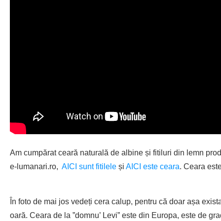
Am cumpărat ceară naturală de albine și fitiluri din lemn pr
e-lumanari.ro,
AICI sunt fitilele
și
AICI este ceara
. Ceara est
În foto de mai jos vedeți cera calup, pentru că doar așa ex
oară. Ceara de la ”domnu’ Levi” este din Europa, este de grad