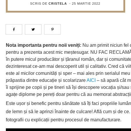
SCRIS DE
CRISTELA
-
25 MARTIE 2022
Nota importanta pentru noii veniți:
Nu am primit niciun fel
pentru a prezenta acest mic meștesugar. NU FAC RECLAMĂ, 
în putere micul producător și țăranul român, dar și comunitate
dezinteresat ce-am mai descoperit util și calitativ. Cred că vi
este al micilor comunități și sper – mai ales prin serialul 
prăpastia dintre educație și scolarizare
AICI
– să apară cât ma
îi sprijine pe copii și pe tineri să își descopere vocația și/sau
agațe diplome pe pereți doar pentru că au memorat abstracți
Este ușor și benefic pentru sănătate să îți faci propriile lumână
de lemn și să le aprinzi înainte de culcare! Află cum și de ce.
fotografii cu explicații pentru procesul de manufacturare.