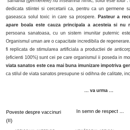
“samanta (germenele) nu inseamna
nimic, solul
este totul”
.
dedicata stiintei si cercetarii ca, pentru ca un germene s
gaseasca solul toxic in care sa prospere.
Pasteur a rec
apare boala este cauza principala a acesteia si nu 
persoana sanatoasa, cu un sistem imunitar puternic este 
Organismul uman are o capacitate incredibila de regenerare
fi replicata de stimularea artificiala a productiei de anticor
(eficienti 100%) sunt cei pe care organismul ii poseda in mo
viata sanatos este cea mai buna imunizare impotriva germ
ca stilul de viata sanatos presupune si odihna de calitate, i
… va urma …
In semn de respect ...
Poveste despre vaccinuri
(II)