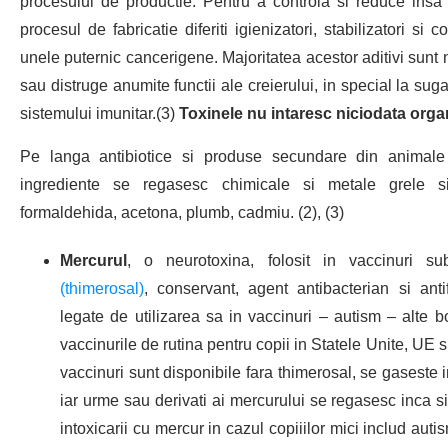
procesului de productie. Pentru a controla si reduce insa
procesul de fabricatie diferiti igienizatori, stabilizatori si 
unele puternic cancerigene. Majoritatea acestor aditivi sunt 
sau distruge anumite functii ale creierului, in special la sug
sistemului imunitar.(3)
Toxinele nu intaresc niciodata organ
Pe langa antibiotice si produse secundare din animale 
ingrediente se regasesc chimicale si metale grele si
formaldehida, acetona, plumb, cadmiu. (2), (3)
Mercurul
, o neurotoxina, folosit in vaccinuri
(thimerosal)
, conservant, agent antibacterian si anti
legate de utilizarea sa in vaccinuri – autism – alte bo
vaccinurile de rutina pentru copii in Statele Unite, UE s
vaccinuri sunt disponibile fara thimerosal, se gaseste i
iar urme sau derivati ai mercurului se regasesc inca s
intoxicarii cu mercur in cazul copiiilor mici includ auti