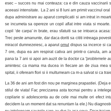
esec – succes nu mai conteaza: ca e din cauza vaccinarii s
aceeasi intensitate. La 2 ani si 8 luni am primit vaccinul oral
dupa administrare au aparut complicatii si am intrat in moarte
se incumeta sa opereze un copil aflat intre viata si moarte.
copil ‘de carpa’ in brate, erau sfatuiti sa se intoarca acasa
Trec peste amanunte, dar daca doriti sa cititi intreaga povest
miracol dumnezeiesc, a aparut
omul
dispus sa incerce si car
7 ore, dupa ea am respirat cativa ani printr-o canula, am 
pana la 7 ani si apoi am auzit de la doctor ca
“problemele au 
amintesc ca mama ma ducea in fiecare an de ziua mea sa i
spital, ii ofeream flori si ii multumeam ca m-a salvat si ca trai
La 36 de ani am fost din nou pe marginea prapastiei. (Deja e
stilul de viata! Fac precizarea asta tocmai pentru a inteleg
copilarie si adolescenta au de cele mai multe ori efect inta
decidem la un moment dat sa renuntam la ele.) Nu diagnostic
nu intelegeam cauzele care au dus la asa ceva. Doar traiam 