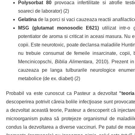
Polysorbat 80
provoaca infertilitate si atrofie test
soareci de laborator) (2)
Gelatina
de la porci si vaci cauzeaza reactii anafilactic
MSG (glutamat monosodic E621)
utilizat intr-
potentiator de aroma si criticat in aceasi masura. Nu 
copii. Este neurotoxic, poate declansa maladiile Hunti
nu trebuie consumat de femeile insarcinate, copii, 
Mencinicopschi,
Biblia Alimentara
, 2010). Prezent in
cauzeaza pe langa tulburarile neurologice enumer
metabolice (de ex. diabet) (2)
Probabil va este cunoscut ca Pasteur a dezvoltat
“teori
descoperirea potrivit căreia bolile infecţioase sunt provoc
a dezvoltat această teorie, Pasteur a descoperit că injecta
microorganism putea să protejeze organismul de maladiil
condus la dezvoltarea a diverse vaccinuri. Pe patul de moar