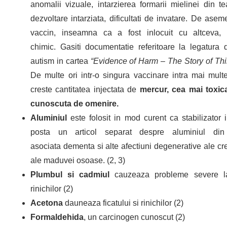
anomalii vizuale, intarzierea formarii mielinei din tea
dezvoltare intarziata, dificultati de invatare. De as
vaccin, inseamna ca a fost inlocuit cu altceva,
chimic. Gasiti documentatie referitoare la legatura 
autism in cartea
“Evidence of Harm – The Story of Th
De multe ori intr-o singura vaccinare intra mai multe
creste cantitatea injectata de
mercur, cea mai toxic
cunoscuta de omenire.
Aluminiul
este folosit in mod curent ca stabilizator 
posta un articol separat despre aluminiul din
asociata dementa si alte afectiuni degenerative ale cre
ale maduvei osoase. (2, 3)
Plumbul si cadmiul
cauzeaza probleme severe la ni
rinichilor (2)
Acetona
dauneaza ficatului si rinichilor (2)
Formaldehida
, un carcinogen cunoscut (2)