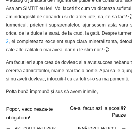
– adaug o jumatate de lingurita de pulbere de coriandru, sare 
Asa am SIMTIT eu ieri. Voi faceti fix cum va dicteaza sufletul
am indragostit de coriandru si de ardei iute, na, ce sa fac? 🙂
turmericul, prietenii suprarenalelor, ajunsesem asta vara 
orice, de la dulce la sarat, de la crud, la gatit. Despre turme
2
, el completeaza excelent supa clara mineralizanta, detoxif
cate alte calitati o mai avea, dar nu le stim noi? 🙂
Am facut ieri supa crea de dovleac si a avut succes nebanuit, 
cererea admiratorilor, maine mai fac o portie. Apăi să le-ajun
si nu aveti dovleac, inlocuiti-l cu cartofi si-o sa ma pomeniti.
Pofta bună împreună și sus să avem inimile,
Ce-ai facut azi la școală?
Popor, vaccineaza-te
Pauze
obligatoriu!
ARTICOLUL ANTERIOR
URMĂTORUL ARTICOL