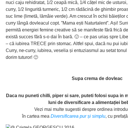
nuci caju rehidratat, 1/2 ceapă mică, 1/4 cățel mic de usturoi,
curry
, 1/2 lingurită turmeric, 1/2 cm rădăcină de ghimbir proa
suc lime (limetă, lămâie verde). Am crescut în ochii băieților
curry lângă dovleacul copt. ”Mama ești Naturtalent”. Ași! Sun
permită energiei femine creative să se manifeste fără frică d
există succes fără s-o dai în bară. 🙂 – ce pas uriaș spre Lib
– că iubirea TRECE prin stomac. Altfel spui, dacă nu pui iubi
Curry, ne-curry, iubirea, veselia și entuziasmul au setat ton
dorim tuturor! 🙂
Supa crema de dovleac
Daca nu puneti chilli, piper si sare, puteti folosi supa in
luni de diversificare a alimentației be
Vezi mai multe sugestii despre ordinea introdu
în cartea mea
Diversificarea pur și simplu
, cu prefaț