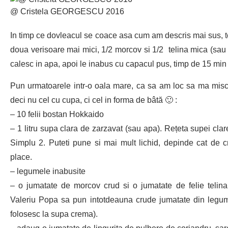
@ Cristela GEORGESCU 2016
In timp ce dovleacul se coace asa cum am descris mai sus, 
doua verisoare mai mici, 1/2 morcov si 1/2 telina mica (sau o
calesc in apa, apoi le inabus cu capacul pus, timp de 15 min m
Pun urmatoarele intr-o oala mare, ca sa am loc sa ma misc 
deci nu cel cu cupa, ci cel in forma de bâtă 🙂 :
– 10 felii bostan Hokkaido
– 1 litru supa clara de zarzavat (sau apa). Rețeta supei clare
Simplu 2. Puteti pune si mai mult lichid, depinde cat d
place.
– legumele inabusite
– o jumatate de morcov crud si o jumatate de felie telina
Valeriu Popa sa pun intotdeauna crude jumatate din legu
folosesc la supa crema).