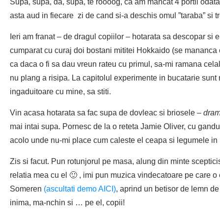
Supa, supa, da, supa, te roooog, ca am mancat 4 portii odat
asta aud in fiecare zi de cand si-a deschis omul ”taraba” si 
Ieri am franat – de dragul copiilor – hotarata sa descopar si
cumparat cu curaj doi bostani mititei Hokkaido (se mananca 
ca daca o fi sa dau vreun rateu cu primul, sa-mi ramana celala
nu plang a risipa. La capitolul experimente in bucatarie sunt
ingaduitoare cu mine, sa stiti.
Vin acasa hotarata sa fac supa de dovleac si briosele –
dram
mai intai supa. Pornesc de la o reteta Jamie Oliver, cu gand
acolo unde nu-mi place cum caleste el ceapa si legumele in u
Zis si facut. Pun rotunjorul pe masa, alung din minte scepticis
relatia mea cu el 🙂 , imi pun muzica vindecatoare pe care 
Someren
(ascultati demo AICI)
, aprind un betisor de lemn de
inima, ma-nchin si … pe el, copii!