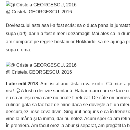
@ Cristela GEORGESCU, 2016
Dovleacului asta asa i-a fost scris: sa o duca pana la jumatat
supa (iar!), dar n-a fost nimeni dezamagit. Mai ales ca in dru
am cumparat pe regele bostanilor Hokkaido, sa ne-ajunga pen
supa crema.
@ Cristela GEORGESCU, 2016
Later edit 2018:
Am riscat anul ăsta ceva exotic. Că mi-era p
risc! 🙂 A fost o decizie spontană. Habar n-am cum se face c
eu că ar ieși ceva care nu poate fi refuzat. De câte ori porn
culinar, gata să fac haz de mine dacă se dovește a fi un rateu
descurajez, iese ceva divin. Singurul neajuns e că în frenezi
vine la mână și la inimă, dar nu notez. Acum sper că am reținu
în premieră. Am făcut orez la abur și separat, am pregătit la b