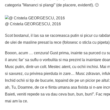
categoria ”Mananci si plangi” (de placere, evident!). 🙂
@ Cristela GEORGESCU, 2016
Scot bostanul, il las sa se racoreasca putin si picur cu rabdare
de ulei de masline presat la rece (folosesc o sticla cu pipeta)
Booon, acum … cenzura! Gust prima, inainte sa purced cu su
il arunc far’ sa suflu o vorbulita si ma prezint la inaintare doa
Musc putin, dintr-un colt. Mestec atent, cu ochii inchisi. Mai 
si savurez, cu privirea pierduta in zare… Musc zdravan, infule
Inchid ochii si tip de bucurie, topaind de pe un picior pe altul: 
ah, Tu, Doamne, de ce e fiinta umana asa fixista si n-are incr
Baieti, veniti repede sa va dau ceva bun, bun, bun!”. Fac repe
mai am la ce.