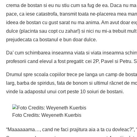
crema de bostan si eu nu stiu cum sa fug de ea. Daca nu ma 
pace, ca iese catastrofa, transmit toata ne-placerea mea manca
ideea de bostan cu gust sarat nu ma anima. Am avut doar exp
dulce (placinta sau copt cu zahar!) si nici nu mi-a trebuit mul
prejudecata ca bostanul e bun doar dulce.
Da’ cum schimbarea inseamna viata si viata inseamna schimb
profesorii cand elevul a fost pregatit: cei 2P, Pavel si Petru. 
Drumul spre scoala copiilor trece pe langa un camp de bos
larg, barba de spiridus, fata de bonom si ultimul răcnet de m
vinde la adapostul unui cort peste 10 soiuri de bostani.
Foto Credits: Weyeneth Kuerbis
“Maaaaaama…, cand ne faci prajitura aia a ta cu dovleac?”,