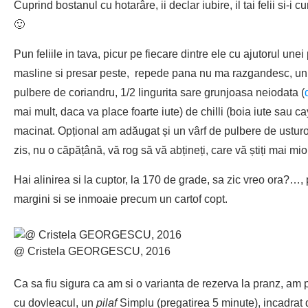
Cuprind bostanul cu hotarâre, ii declar iubire, il tai felii si-i c
🙂
Pun feliile in tava, picur pe fiecare dintre ele cu ajutorul unei
masline si presar peste, repede pana nu ma razgandesc, un 
pulbere de coriandru, 1/2 lingurita sare grunjoasa neiodata (
mai mult, daca va place foarte iute) de chilli (boia iute sau c
macinat. Opțional am adăugat și un vârf de pulbere de usturo
zis, nu o căpățână, vă rog să vă abțineți, care vă știți mai miori
Hai alinirea si la cuptor, la 170 de grade, sa zic vreo ora?
margini si se inmoaie precum un cartof copt.
@ Cristela GEORGESCU, 2016
Ca sa fiu sigura ca am si o varianta de rezerva la pranz, am p
cu dovleacul, un
pilaf
Simplu (pregatirea 5 minute), incadrat de 