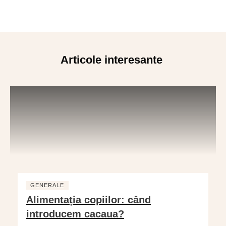
Articole interesante
GENERALE
Alimentația copiilor: când
introducem cacaua?